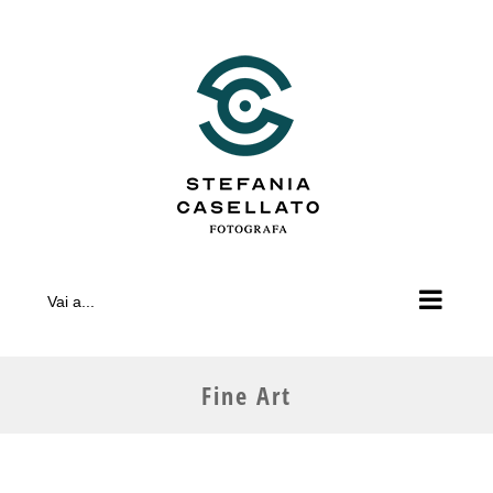
Salta
al
contenuto
Vai a...
Fine Art