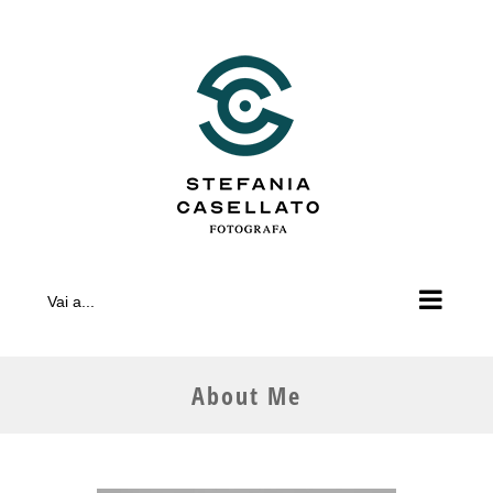
Salta
al
contenuto
Vai a...
About Me